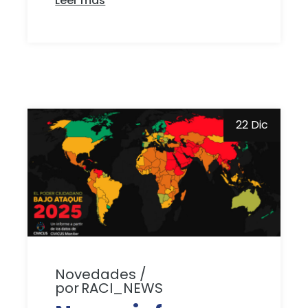
Leer más
22 Dic
Novedades
por
RACI_NEWS