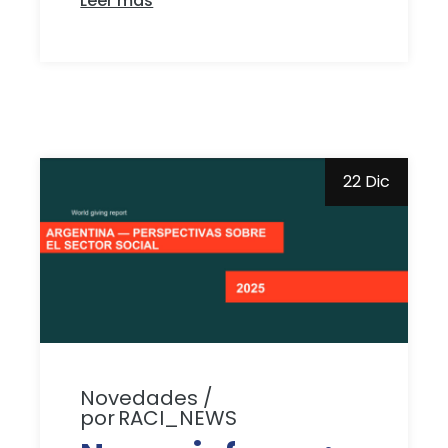
Leer más
22 Dic
Novedades
por
RACI_NEWS