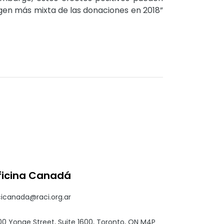
agen más mixta de las donaciones en 2018”
ficina Canadá
cicanada@raci.org.ar
00 Yonge Street, Suite 1600, Toronto, ON M4P