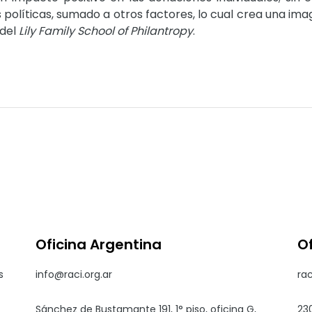
políticas, sumado a otros factores, lo cual crea una im
 del
Lily Family School of Philantropy
.
Oficina Argentina
O
s
info@raci.org.ar
ra
Sánchez de Bustamante 191, 1° piso, oficina G,
23