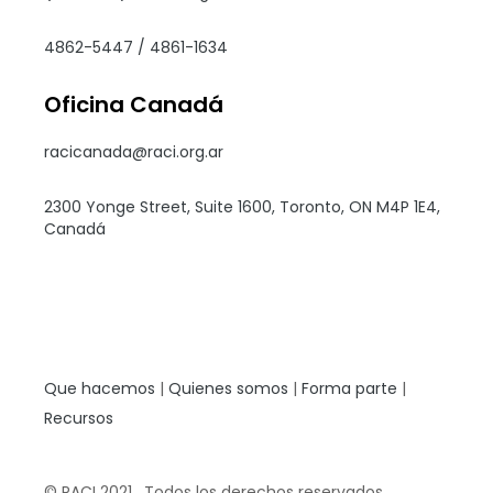
4862-5447 / 4861-1634
Oficina Canadá
racicanada@raci.org.ar
2300 Yonge Street, Suite 1600, Toronto, ON M4P 1E4,
Canadá
Que hacemos
|
Quienes somos
|
Forma parte
|
Recursos
© RACI 2021 . Todos los derechos reservados